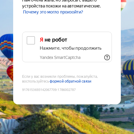
Нам очень жаль, но запросы с вашего
устройства похожи на автоматические.
Почему это могло произойти?
Я не робот
Нажмите, чтобы продолжить
Yandex SmartCaptcha
Если у вас возникли проблемы, пожалуйста,
воспользуйтесь
формой обратной связи
9176153693142067709
:
1786002787