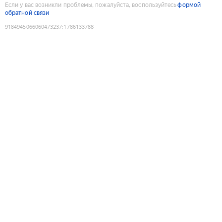
Если у вас возникли проблемы, пожалуйста, воспользуйтесь
формой
обратной связи
9184945066060473237
:
1786133788