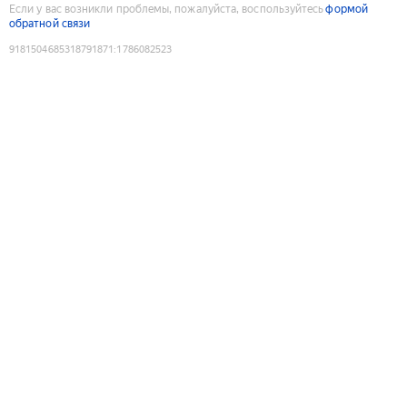
Если у вас возникли проблемы, пожалуйста, воспользуйтесь
формой
обратной связи
9181504685318791871
:
1786082523