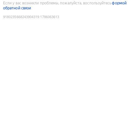
Если у вас возникли проблемы, пожалуйста, воспользуйтесь
формой
обратной связи
9180235668243904319
:
1786063613