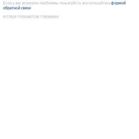
Если у вас возникли проблемы, пожалуйста, воспользуйтесь
формой
обратной связи
9173924170583687238
:
1785969564