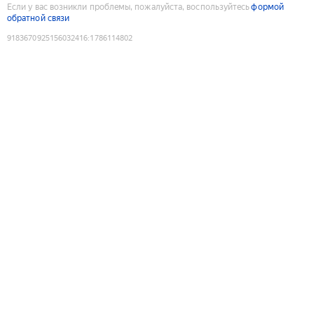
Если у вас возникли проблемы, пожалуйста, воспользуйтесь
формой
обратной связи
9183670925156032416
:
1786114802