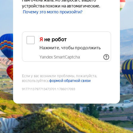
Нам очень жаль, но запросы с вашего
устройства похожи на автоматические.
Почему это могло произойти?
Я не робот
Нажмите, чтобы продолжить
Yandex SmartCaptcha
Если у вас возникли проблемы, пожалуйста,
воспользуйтесь
формой обратной связи
9177113797713473701
:
1786017093