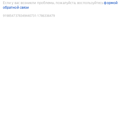
Если у вас возникли проблемы, пожалуйста, воспользуйтесь
формой
обратной связи
9198547378349440731
:
1786336479