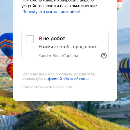
Нам очень жаль, но запросы с вашего
устройства похожи на автоматические.
Почему это могло произойти?
Я не робот
Нажмите, чтобы продолжить
Yandex SmartCaptcha
Если у вас возникли проблемы, пожалуйста,
воспользуйтесь
формой обратной связи
9184751240562369465
:
1786130900