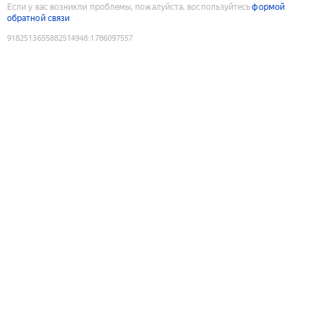
Если у вас возникли проблемы, пожалуйста, воспользуйтесь
формой
обратной связи
9182513655882514948
:
1786097557