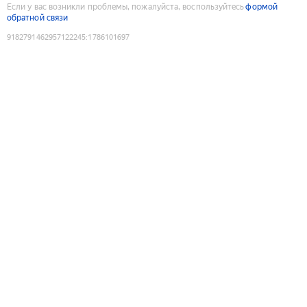
Если у вас возникли проблемы, пожалуйста, воспользуйтесь
формой
обратной связи
9182791462957122245
:
1786101697