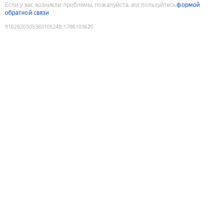
Если у вас возникли проблемы, пожалуйста, воспользуйтесь
формой
обратной связи
9182920505383105248
:
1786103620