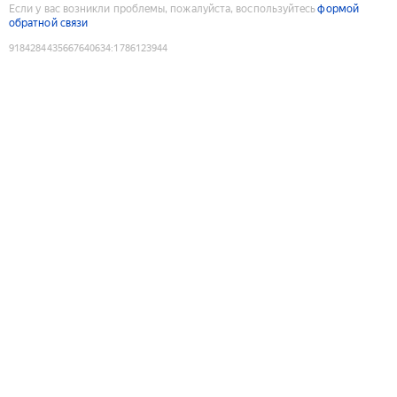
Если у вас возникли проблемы, пожалуйста, воспользуйтесь
формой
обратной связи
9184284435667640634
:
1786123944