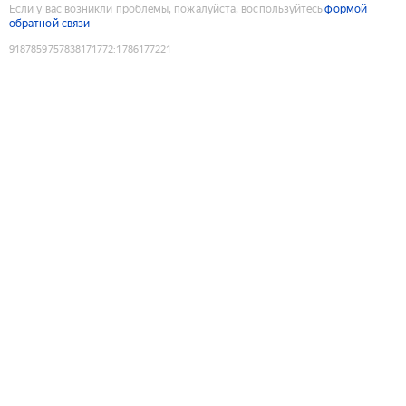
Если у вас возникли проблемы, пожалуйста, воспользуйтесь
формой
обратной связи
9187859757838171772
:
1786177221