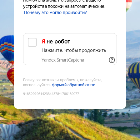
Нам очень жаль, но запросы с вашего
устройства похожи на автоматические.
Почему это могло произойти?
Я не робот
Нажмите, чтобы продолжить
Yandex SmartCaptcha
Если у вас возникли проблемы, пожалуйста,
воспользуйтесь
формой обратной связи
9185299961423344378
:
1786139077