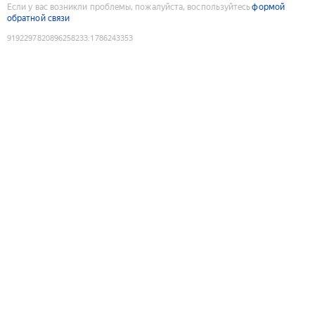
Если у вас возникли проблемы, пожалуйста, воспользуйтесь
формой
обратной связи
9192297820896258233
:
1786243353