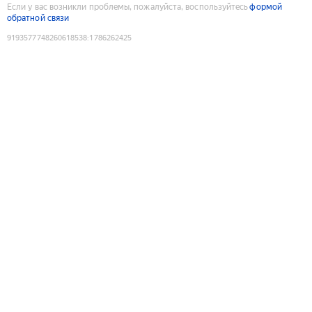
Если у вас возникли проблемы, пожалуйста, воспользуйтесь
формой
обратной связи
9193577748260618538
:
1786262425