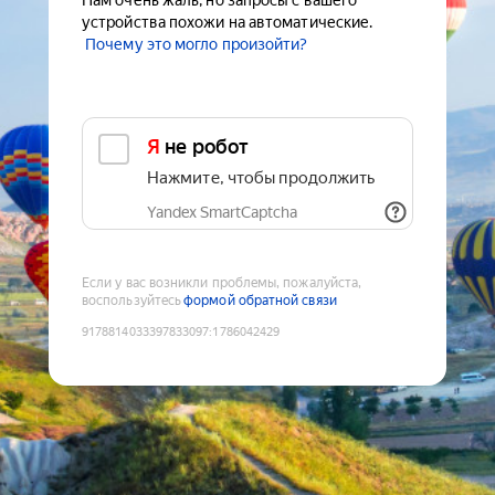
Нам очень жаль, но запросы с вашего
устройства похожи на автоматические.
Почему это могло произойти?
Я не робот
Нажмите, чтобы продолжить
Yandex SmartCaptcha
Если у вас возникли проблемы, пожалуйста,
воспользуйтесь
формой обратной связи
9178814033397833097
:
1786042429