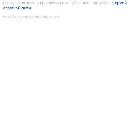
Если у вас возникли проблемы, пожалуйста, воспользуйтесь
формой
обратной связи
9199279205140029410
:
1786347384