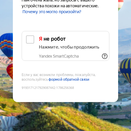
Нам очень жаль, но запросы с вашего
устройства похожи на автоматические.
Почему это могло произойти?
Я не робот
Нажмите, чтобы продолжить
Yandex SmartCaptcha
Если у вас возникли проблемы, пожалуйста,
воспользуйтесь
формой обратной связи
9193171217929087442
:
1786256368