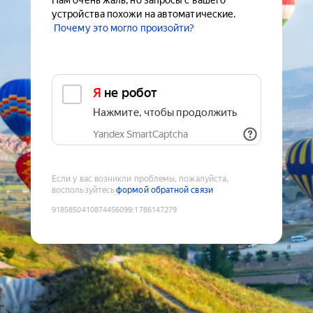
Нам очень жаль, но запросы с вашего
устройства похожи на автоматические.
Почему это могло произойти?
Я не робот
Нажмите, чтобы продолжить
Yandex SmartCaptcha
Если у вас возникли проблемы, пожалуйста,
воспользуйтесь
формой обратной связи
9185850410874456099
:
1786147279