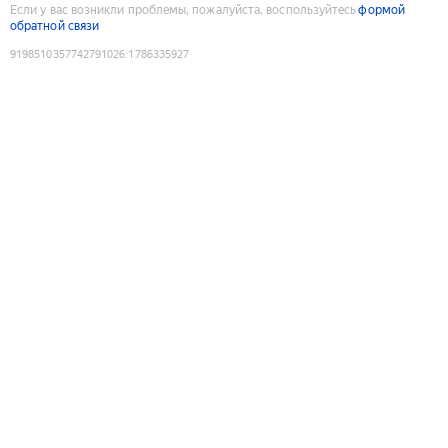
Если у вас возникли проблемы, пожалуйста, воспользуйтесь
формой
обратной связи
9198510357742791026
:
1786335927