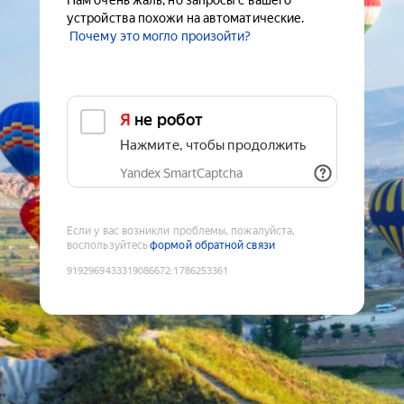
Нам очень жаль, но запросы с вашего
устройства похожи на автоматические.
Почему это могло произойти?
Я не робот
Нажмите, чтобы продолжить
Yandex SmartCaptcha
Если у вас возникли проблемы, пожалуйста,
воспользуйтесь
формой обратной связи
9192969433319086672
:
1786253361