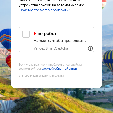
Нам очень жаль, но запросы с вашего
устройства похожи на автоматические.
Почему это могло произойти?
Я не робот
Нажмите, чтобы продолжить
Yandex SmartCaptcha
Если у вас возникли проблемы, пожалуйста,
воспользуйтесь
формой обратной связи
9181092645215966250
:
1786076383