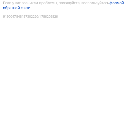
Если у вас возникли проблемы, пожалуйста, воспользуйтесь
формой
обратной связи
9190047848187302220
:
1786209826