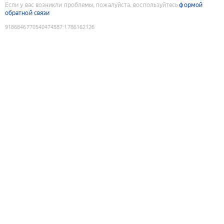
Если у вас возникли проблемы, пожалуйста, воспользуйтесь
формой
обратной связи
9186846770540474587
:
1786162126