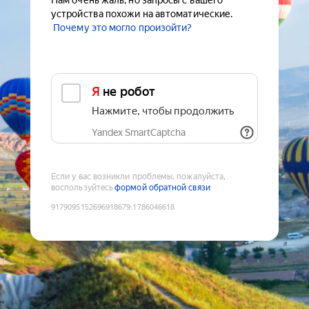
Нам очень жаль, но запросы с вашего
устройства похожи на автоматические.
Почему это могло произойти?
Я не робот
Нажмите, чтобы продолжить
Yandex SmartCaptcha
Если у вас возникли проблемы, пожалуйста,
воспользуйтесь
формой обратной связи
9179095152696918679
:
1786046618