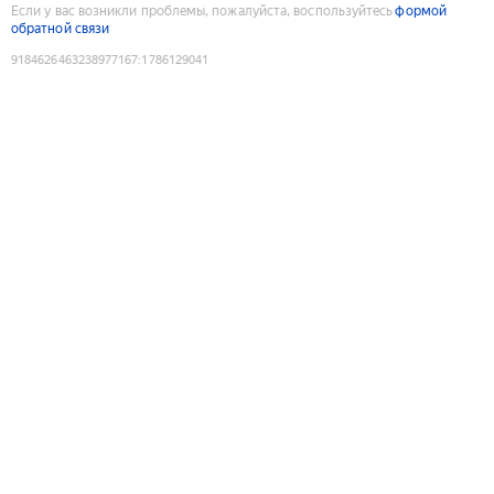
Если у вас возникли проблемы, пожалуйста, воспользуйтесь
формой
обратной связи
9184626463238977167
:
1786129041