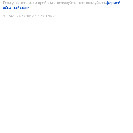
Если у вас возникли проблемы, пожалуйста, воспользуйтесь
формой
обратной связи
9187423696789101299
:
1786170723