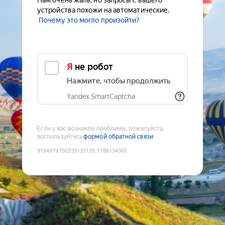
Нам очень жаль, но запросы с вашего
устройства похожи на автоматические.
Почему это могло произойти?
Я не робот
Нажмите, чтобы продолжить
Yandex SmartCaptcha
Если у вас возникли проблемы, пожалуйста,
воспользуйтесь
формой обратной связи
9184979750339133135
:
1786134305