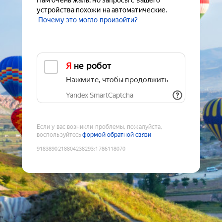
Нам очень жаль, но запросы с вашего
устройства похожи на автоматические.
Почему это могло произойти?
Я не робот
Нажмите, чтобы продолжить
Yandex SmartCaptcha
Если у вас возникли проблемы, пожалуйста,
воспользуйтесь
формой обратной связи
9183890218804238293
:
1786118070