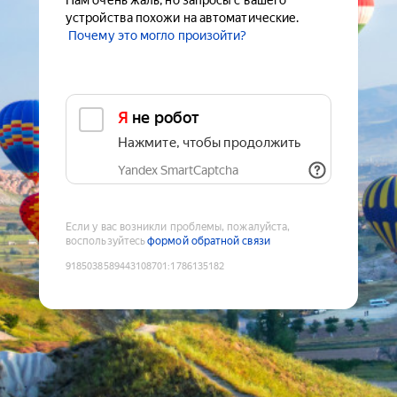
Нам очень жаль, но запросы с вашего
устройства похожи на автоматические.
Почему это могло произойти?
Я не робот
Нажмите, чтобы продолжить
Yandex SmartCaptcha
Если у вас возникли проблемы, пожалуйста,
воспользуйтесь
формой обратной связи
9185038589443108701
:
1786135182