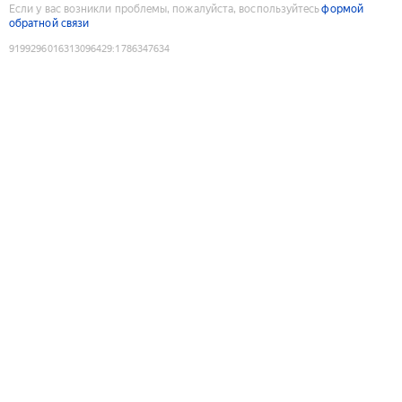
Если у вас возникли проблемы, пожалуйста, воспользуйтесь
формой
обратной связи
9199296016313096429
:
1786347634