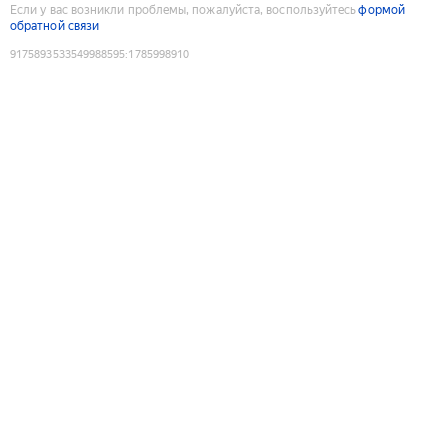
Если у вас возникли проблемы, пожалуйста, воспользуйтесь
формой
обратной связи
9175893533549988595
:
1785998910