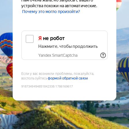
Нам очень жаль, но запросы с вашего
устройства похожи на автоматические.
Почему это могло произойти?
Я не робот
Нажмите, чтобы продолжить
Yandex SmartCaptcha
Если у вас возникли проблемы, пожалуйста,
воспользуйтесь
формой обратной связи
9187349494851842338
:
1786169617