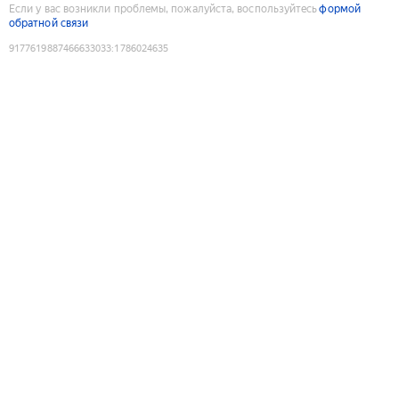
Если у вас возникли проблемы, пожалуйста, воспользуйтесь
формой
обратной связи
9177619887466633033
:
1786024635