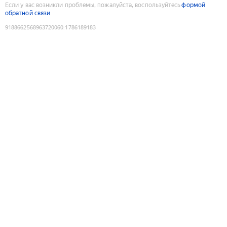
Если у вас возникли проблемы, пожалуйста, воспользуйтесь
формой
обратной связи
9188662568963720060
:
1786189183