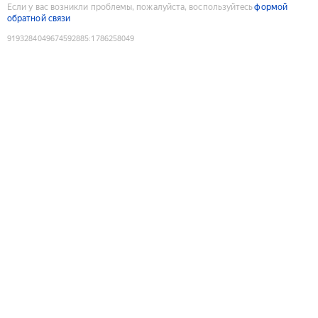
Если у вас возникли проблемы, пожалуйста, воспользуйтесь
формой
обратной связи
9193284049674592885
:
1786258049