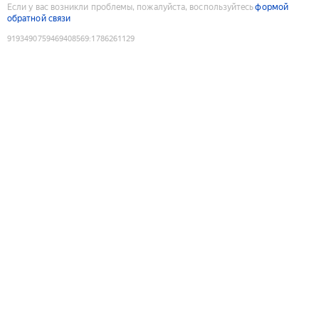
Если у вас возникли проблемы, пожалуйста, воспользуйтесь
формой
обратной связи
9193490759469408569
:
1786261129