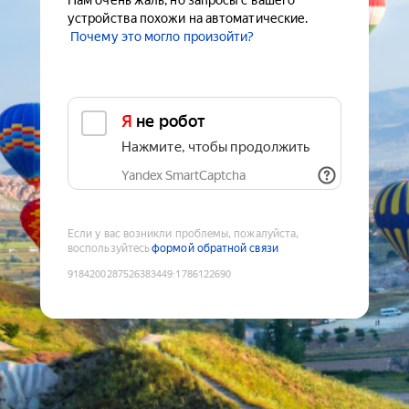
Нам очень жаль, но запросы с вашего
устройства похожи на автоматические.
Почему это могло произойти?
Я не робот
Нажмите, чтобы продолжить
Yandex SmartCaptcha
Если у вас возникли проблемы, пожалуйста,
воспользуйтесь
формой обратной связи
9184200287526383449
:
1786122690