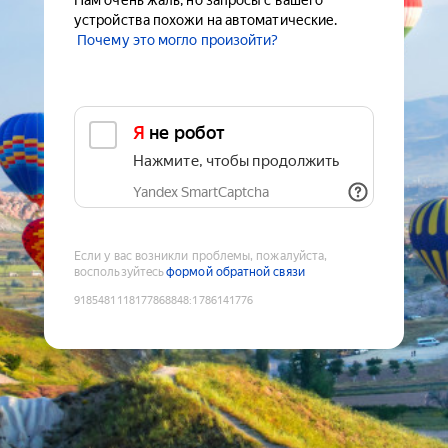
Нам очень жаль, но запросы с вашего
устройства похожи на автоматические.
Почему это могло произойти?
Я не робот
Нажмите, чтобы продолжить
Yandex SmartCaptcha
Если у вас возникли проблемы, пожалуйста,
воспользуйтесь
формой обратной связи
9185481118177868848
:
1786141776