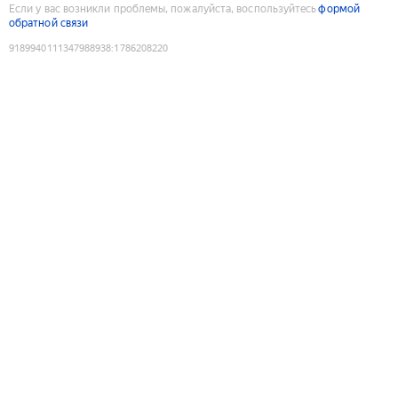
Если у вас возникли проблемы, пожалуйста, воспользуйтесь
формой
обратной связи
9189940111347988938
:
1786208220