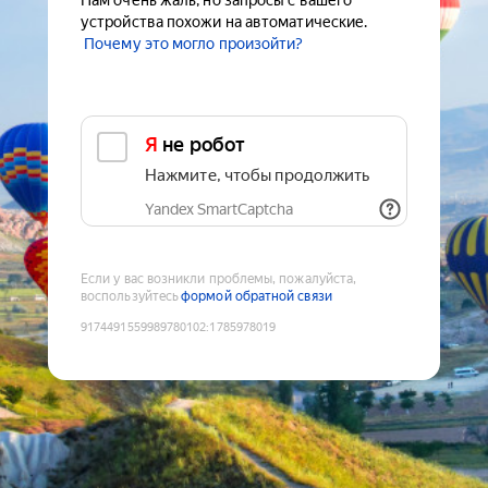
Нам очень жаль, но запросы с вашего
устройства похожи на автоматические.
Почему это могло произойти?
Я не робот
Нажмите, чтобы продолжить
Yandex SmartCaptcha
Если у вас возникли проблемы, пожалуйста,
воспользуйтесь
формой обратной связи
9174491559989780102
:
1785978019