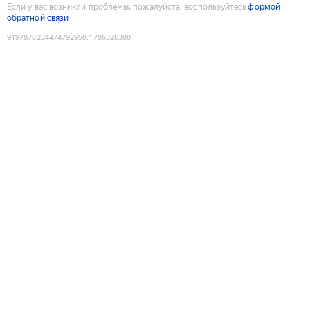
Если у вас возникли проблемы, пожалуйста, воспользуйтесь
формой
обратной связи
9197870234474792958
:
1786326388