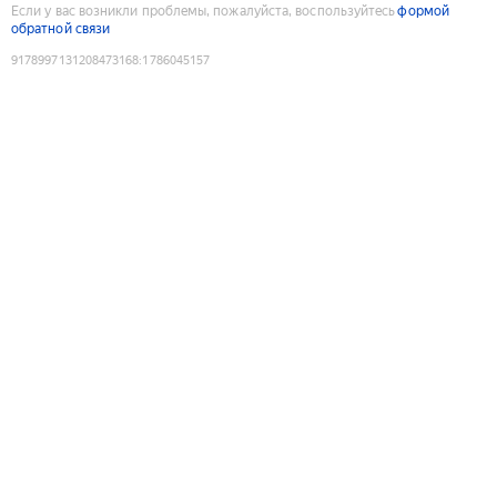
Если у вас возникли проблемы, пожалуйста, воспользуйтесь
формой
обратной связи
9178997131208473168
:
1786045157