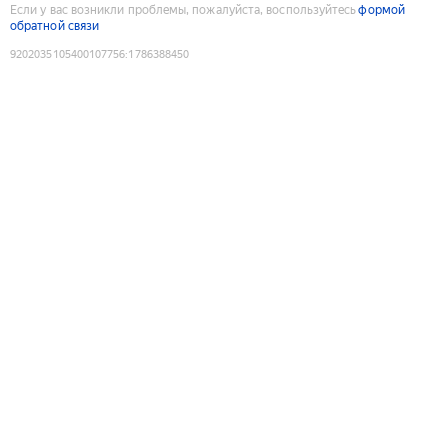
Если у вас возникли проблемы, пожалуйста, воспользуйтесь
формой
обратной связи
9202035105400107756
:
1786388450