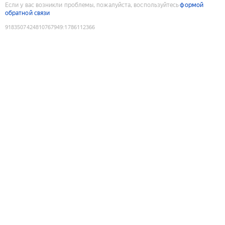
Если у вас возникли проблемы, пожалуйста, воспользуйтесь
формой
обратной связи
9183507424810767949
:
1786112366