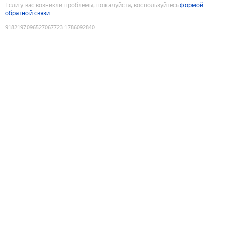
Если у вас возникли проблемы, пожалуйста, воспользуйтесь
формой
обратной связи
9182197096527067723
:
1786092840