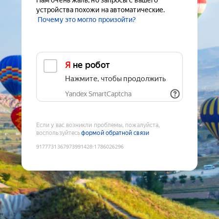
Нам очень жаль, но запросы с вашего
устройства похожи на автоматические.
Почему это могло произойти?
Я не робот
Нажмите, чтобы продолжить
Yandex SmartCaptcha
Если у вас возникли проблемы, пожалуйста,
воспользуйтесь
формой обратной связи
9177731367973991428
:
1786026296