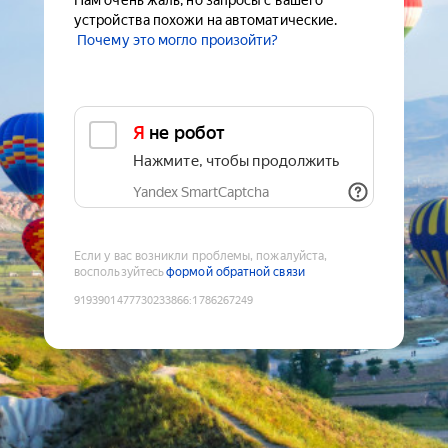
Нам очень жаль, но запросы с вашего
устройства похожи на автоматические.
Почему это могло произойти?
Я не робот
Нажмите, чтобы продолжить
Yandex SmartCaptcha
Если у вас возникли проблемы, пожалуйста,
воспользуйтесь
формой обратной связи
9193901477730233866
:
1786267249